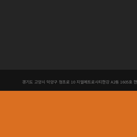
경기도 고양시 덕양구 청초로 10 지엘메트로시티한강 A2동 1605호 한