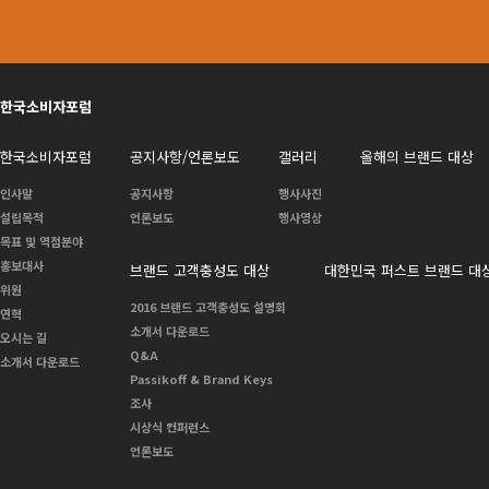
한국소비자포럼
한국소비자포럼
공지사항/언론보도
갤러리
올해의 브랜드 대상
인사말
공지사항
행사사진
설립목적
언론보도
행사영상
목표 및 역점분야
홍보대사
브랜드 고객충성도 대상
대한민국 퍼스트 브랜드 대
위원
2016 브랜드 고객충성도 설명회
연혁
소개서 다운로드
오시는 길
Q&A
소개서 다운로드
Passikoff & Brand Keys
조사
시상식 컨퍼런스
언론보도